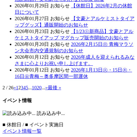
2026年01月29日
お知らせ
【休館日】2026年2月の休館
日について
2026年01月27日
お知らせ
【文豪とアルケミストタイア
ップグッズ】通販開始のお知らせ
2026年01月23日
お知らせ
【1/23㊏新商品】文豪とアル
ケミストタイアップ マグカップ販売開始のお知らせ
2026年01月20日
お知らせ
2026年2月15日㊐ 青梅マラソ
ン大会市内交通規制のお知らせ
2026年01月12日
お知らせ
2026年成人を迎えられるみな
さまに心よりお祝い申し上げます。
2026年01月12日
お知らせ
2026年1月13日㊋・15日㊍・
16日㊎青梅～奥多摩区間一部運休
2 / 26
«
1
2
3
4
5
...
10
20
...
»
最後 »
イベント情報
読み込み中...
■
休館日 /
■
イベント実施日
イベント情報一覧