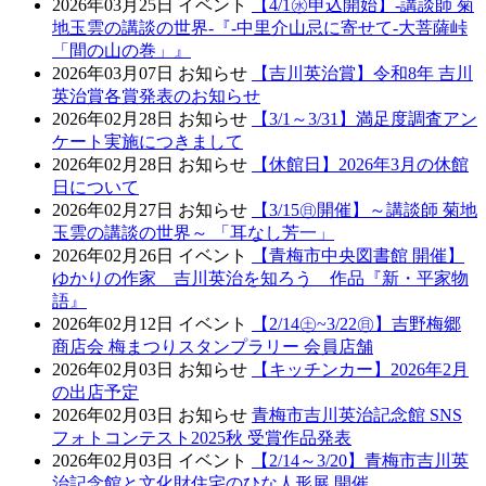
2026年03月25日
イベント
【4/1㊌申込開始】-講談師 菊
地玉雲の講談の世界-『-中里介山忌に寄せて-大菩薩峠
「間の山の巻」』
2026年03月07日
お知らせ
【吉川英治賞】令和8年 吉川
英治賞各賞発表のお知らせ
2026年02月28日
お知らせ
【3/1～3/31】満足度調査アン
ケート実施につきまして
2026年02月28日
お知らせ
【休館日】2026年3月の休館
日について
2026年02月27日
お知らせ
【3/15㊐開催】～講談師 菊地
玉雲の講談の世界～ 「耳なし芳一」
2026年02月26日
イベント
【青梅市中央図書館 開催】
ゆかりの作家 吉川英治を知ろう 作品『新・平家物
語』
2026年02月12日
イベント
【2/14㊏~3/22㊐】吉野梅郷
商店会 梅まつりスタンプラリー 会員店舗
2026年02月03日
お知らせ
【キッチンカー】2026年2月
の出店予定
2026年02月03日
お知らせ
青梅市吉川英治記念館 SNS
フォトコンテスト2025秋 受賞作品発表
2026年02月03日
イベント
【2/14～3/20】青梅市吉川英
治記念館と文化財住宅のひな人形展 開催