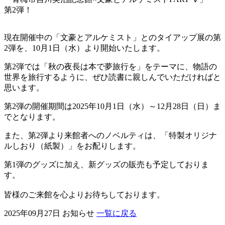
第
2
弾！
現在開催中の「文豪とアルケミスト」とのタイアップ展の第
2
弾を、
10
月
1
日（水）より開始いたします。
第
2
弾では「秋の夜長は本で夢旅行を」をテーマに、物語の
世界を旅行するように、ぜひ読書に親しんでいただければと
思います。
第
2
弾の開催期間は
2025
年
10
月
1
日（水）～
12
月
28
日（日）ま
でとなります。
また、第
2
弾より来館者へのノベルティは、「特製オリジナ
ルしおり（紙製）」をお配りします。
第
1
弾のグッズに加え、新グッズの販売も予定しておりま
す。
皆様のご来館を心よりお待ちしております。
2025年09月27日
お知らせ
一覧に戻る