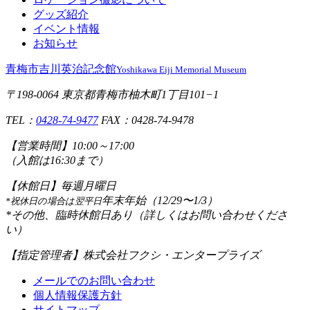
グッズ紹介
イベント情報
お知らせ
青梅市吉川英治記念館
Yoshikawa Eiji Memorial Museum
〒198-0064 東京都青梅市柚木町1丁目101−1
TEL：
0428-74-9477
FAX：0428-74-9478
【営業時間】
10:00～17:00
（入館は16:30まで）
【休館日】
毎週月曜日
年末年始（12/29〜1/3）
*祝休日の場合は翌平日
*その他、臨時休館日あり（詳しくはお問い合わせくださ
い）
【指定管理者】
株式会社フクシ・エンタープライズ
メールでのお問い合わせ
個人情報保護方針
サイトマップ