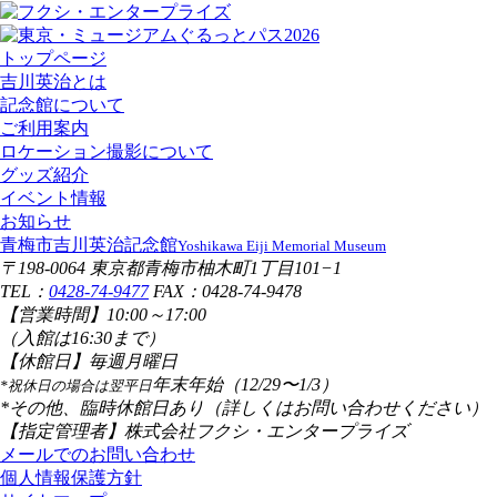
トップページ
吉川英治とは
記念館について
ご利用案内
ロケーション撮影について
グッズ紹介
イベント情報
お知らせ
青梅市吉川英治記念館
Yoshikawa Eiji Memorial Museum
〒198-0064 東京都青梅市柚木町1丁目101−1
TEL：
0428-74-9477
FAX：0428-74-9478
【営業時間】
10:00～17:00
（入館は16:30まで）
【休館日】
毎週月曜日
年末年始（12/29〜1/3）
*祝休日の場合は翌平日
*その他、臨時休館日あり（詳しくはお問い合わせください）
【指定管理者】
株式会社フクシ・エンタープライズ
メールでのお問い合わせ
個人情報保護方針