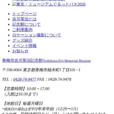
トップページ
吉川英治とは
記念館について
ご利用案内
ロケーション撮影について
グッズ紹介
イベント情報
お知らせ
青梅市吉川英治記念館
Yoshikawa Eiji Memorial Museum
〒198-0064 東京都青梅市柚木町1丁目101−1
TEL：
0428-74-9477
FAX：0428-74-9478
【営業時間】
10:00～17:00
（入館は16:30まで）
【休館日】
毎週月曜日
年末年始（12/29〜1/3）
*祝休日の場合は翌平日