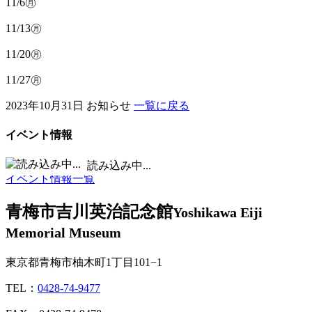
11/6㊊
11/13㊊
11/20㊊
11/27㊊
2023年10月31日
お知らせ
一覧に戻る
イベント情報
■
休館日 /
■
イベント実施日
読み込み中...
イベント情報一覧
青梅市吉川英治記念館
Yoshikawa Eiji
Memorial Museum
東京都青梅市柚木町1丁目101−1
TEL：
0428-74-9477