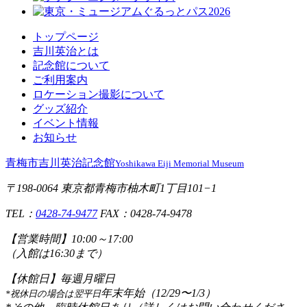
トップページ
吉川英治とは
記念館について
ご利用案内
ロケーション撮影について
グッズ紹介
イベント情報
お知らせ
青梅市吉川英治記念館
Yoshikawa Eiji Memorial Museum
〒198-0064 東京都青梅市柚木町1丁目101−1
TEL：
0428-74-9477
FAX：0428-74-9478
【営業時間】
10:00～17:00
（入館は16:30まで）
【休館日】
毎週月曜日
年末年始（12/29〜1/3）
*祝休日の場合は翌平日