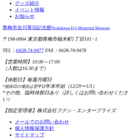
グッズ紹介
イベント情報
お知らせ
青梅市吉川英治記念館
Yoshikawa Eiji Memorial Museum
〒198-0064 東京都青梅市柚木町1丁目101−1
TEL：
0428-74-9477
FAX：0428-74-9478
【営業時間】
10:00～17:00
（入館は16:30まで）
【休館日】
毎週月曜日
年末年始（12/29〜1/3）
*祝休日の場合は翌平日
*その他、臨時休館日あり（詳しくはお問い合わせくださ
い）
【指定管理者】
株式会社フクシ・エンタープライズ
メールでのお問い合わせ
個人情報保護方針
サイトマップ