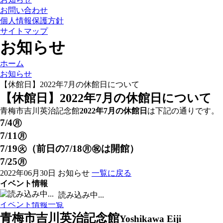
お問い合わせ
個人情報保護方針
サイトマップ
お知らせ
ホーム
お知らせ
【休館日】2022年7月の休館日について
【休館日】2022年7月の休館日について
青梅市吉川英治記念館
2022年7月の休館日
は下記の通りです。
7/4㊊
7/11㊊
7/19㊋（前日の7/18㊊㊗は開館）
7/25㊊
2022年06月30日
お知らせ
一覧に戻る
イベント情報
■
休館日 /
■
イベント実施日
読み込み中...
イベント情報一覧
青梅市吉川英治記念館
Yoshikawa Eiji