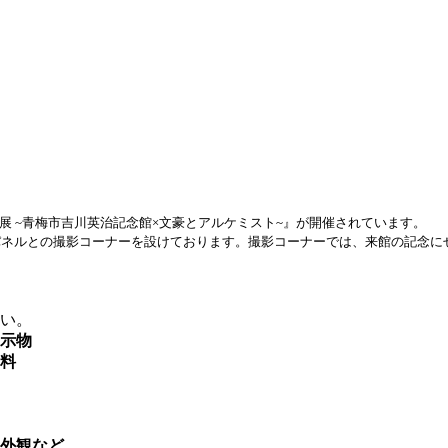
料展 ~青梅市吉川英治記念館×文豪とアルケミスト~』が開催されています。
ネルとの撮影コーナーを設けております。撮影コーナーでは、来館の記念に
い。
示物
料
外観など