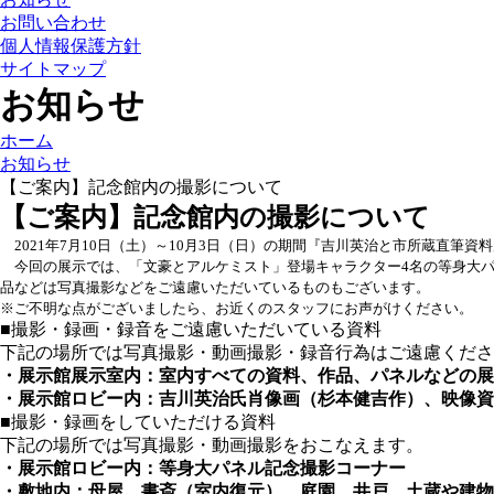
お問い合わせ
個人情報保護方針
サイトマップ
お知らせ
ホーム
お知らせ
【ご案内】記念館内の撮影について
【ご案内】記念館内の撮影について
2021年7月10日（土）～10月3日（日）の期間『吉川英治と市所蔵直筆資
今回の展示では、「文豪とアルケミスト」登場キャラクター4名の等身大パ
品などは写真撮影などをご遠慮いただいているものもございます。
※ご不明な点がございましたら、お近くのスタッフにお声がけください。
■撮影・録画・録音をご遠慮いただいている資料
下記の場所では写真撮影・動画撮影・録音行為はご遠慮くださ
・展示館展示室内：室内すべての資料、作品、パネルなどの展
・展示館ロビー内：吉川英治氏肖像画（杉本健吉作）、映像資
■撮影・録画をしていただける資料
下記の場所では写真撮影・動画撮影をおこなえます。
・展示館ロビー内：等身大パネル記念撮影コーナー
・敷地内：母屋、書斎（室内復元）、庭園、井戸、
土蔵や建物