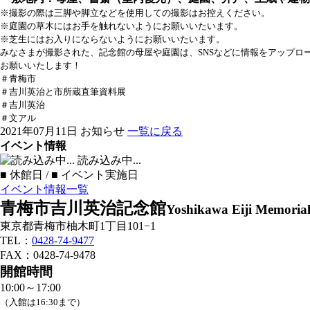
※撮影の際は三脚や脚立などを使用しての撮影はお控えください。
※庭園の草木にはお手を触れないようにお願いいたいます。
※芝生にはお入りにならないようにお願いいたいます。
みなさまが撮影された、記念館の母屋や庭園は、SNSなどに情報をアップ
お願いいたします！
＃青梅市
＃吉川英治と市所蔵直筆資料展
＃吉川英治
＃文アル
2021年07月11日
お知らせ
一覧に戻る
イベント情報
読み込み中...
■
休館日 /
■
イベント実施日
イベント情報一覧
青梅市吉川英治記念館
Yoshikawa Eiji Memori
東京都青梅市柚木町1丁目101−1
TEL：
0428-74-9477
FAX：0428-74-9478
開館時間
10:00～17:00
（入館は16:30まで）