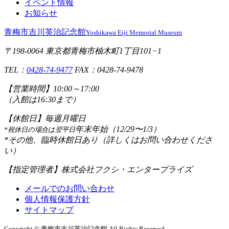
イベント情報
お知らせ
青梅市吉川英治記念館
Yoshikawa Eiji Memorial Museum
〒198-0064 東京都青梅市柚木町1丁目101−1
TEL：
0428-74-9477
FAX：0428-74-9478
【営業時間】
10:00～17:00
（入館は16:30まで）
【休館日】
毎週月曜日
年末年始（12/29〜1/3）
*祝休日の場合は翌平日
*その他、臨時休館日あり（詳しくはお問い合わせくださ
い）
【指定管理者】
株式会社フクシ・エンタープライズ
メールでのお問い合わせ
個人情報保護方針
サイトマップ
Copyright © 青梅市吉川英治記念館 All Rights Reserved.