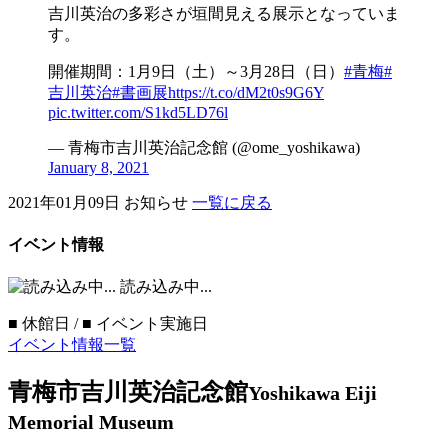
吉川英治の多彩さが垣間見える展示となっていま
す。
開催期間：1月9日（土）～3月28日（日）
#青梅
#
吉川英治
#書画展
https://t.co/dM2t0s9G6Y
pic.twitter.com/S1kd5LD76l
— 青梅市吉川英治記念館 (@ome_yoshikawa)
January 8, 2021
2021年01月09日
お知らせ
一覧に戻る
イベント情報
読み込み中...
■
休館日 /
■
イベント実施日
イベント情報一覧
青梅市吉川英治記念館
Yoshikawa Eiji
Memorial Museum