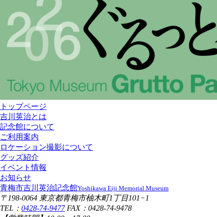
トップページ
吉川英治とは
記念館について
ご利用案内
ロケーション撮影について
グッズ紹介
イベント情報
お知らせ
青梅市吉川英治記念館
Yoshikawa Eiji Memorial Museum
〒198-0064 東京都青梅市柚木町1丁目101−1
TEL：
0428-74-9477
FAX：0428-74-9478