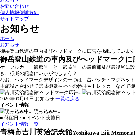
お問い合わせ
個人情報保護方針
サイトマップ
お知らせ
ホーム
お知らせ
御岳登山鉄道の車内及びヘッドマークに広告を掲載しています
御岳登山鉄道の車内及びヘッドマークに
ケーブルカー「御嶽号」と「武蔵号」の最前部及び最後尾に
き、行楽の記念にいかがでしょう？
なお、ヘッドマークデザインの一つは、缶バッチ・マグネット
本施設と合わせて武蔵御嶽神社への参拝やトレッカーなどで御
2020年09月01日
お知らせ
一覧に戻る
イベント情報
読み込み中...
■
休館日 /
■
イベント実施日
イベント情報一覧
青梅市吉川英治記念館
Yoshikawa Eiji Memori