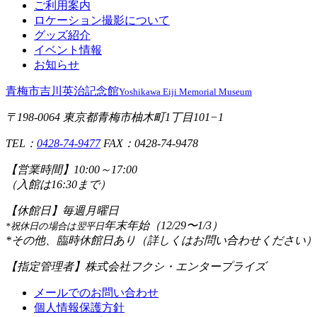
ご利用案内
ロケーション撮影について
グッズ紹介
イベント情報
お知らせ
青梅市吉川英治記念館
Yoshikawa Eiji Memorial Museum
〒198-0064 東京都青梅市柚木町1丁目101−1
TEL：
0428-74-9477
FAX：0428-74-9478
【営業時間】
10:00～17:00
（入館は16:30まで）
【休館日】
毎週月曜日
年末年始（12/29〜1/3）
*祝休日の場合は翌平日
*その他、臨時休館日あり（詳しくはお問い合わせください）
【指定管理者】
株式会社フクシ・エンタープライズ
メールでのお問い合わせ
個人情報保護方針