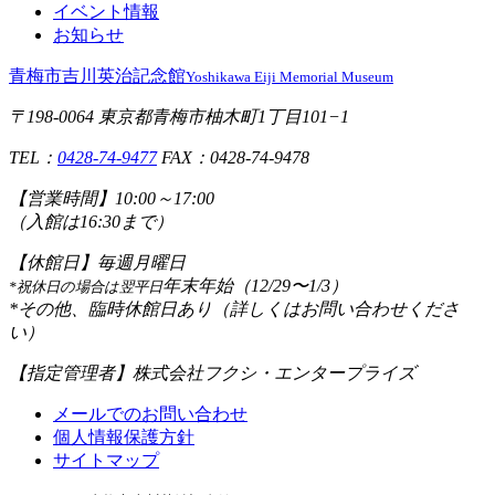
イベント情報
お知らせ
青梅市吉川英治記念館
Yoshikawa Eiji Memorial Museum
〒198-0064 東京都青梅市柚木町1丁目101−1
TEL：
0428-74-9477
FAX：0428-74-9478
【営業時間】
10:00～17:00
（入館は16:30まで）
【休館日】
毎週月曜日
年末年始（12/29〜1/3）
*祝休日の場合は翌平日
*その他、臨時休館日あり（詳しくはお問い合わせくださ
い）
【指定管理者】
株式会社フクシ・エンタープライズ
メールでのお問い合わせ
個人情報保護方針
サイトマップ