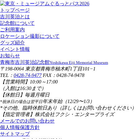
トップページ
吉川英治とは
記念館について
ご利用案内
ロケーション撮影について
グッズ紹介
イベント情報
お知らせ
青梅市吉川英治記念館
Yoshikawa Eiji Memorial Museum
〒198-0064 東京都青梅市柚木町1丁目101−1
TEL：
0428-74-9477
FAX：0428-74-9478
【営業時間】
10:00～17:00
（入館は16:30まで）
【休館日】
毎週月曜日
年末年始（12/29〜1/3）
*祝休日の場合は翌平日
*その他、臨時休館日あり（詳しくはお問い合わせください）
【指定管理者】
株式会社フクシ・エンタープライズ
メールでのお問い合わせ
個人情報保護方針
サイトマップ