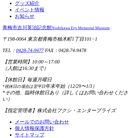
グッズ紹介
イベント情報
お知らせ
青梅市吉川英治記念館
Yoshikawa Eiji Memorial Museum
〒198-0064 東京都青梅市柚木町1丁目101−1
TEL：
0428-74-9477
FAX：0428-74-9478
【営業時間】
10:00～17:00
（入館は16:30まで）
【休館日】
毎週月曜日
年末年始（12/29〜1/3）
*祝休日の場合は翌平日
*その他、臨時休館日あり（詳しくはお問い合わせくださ
い）
【指定管理者】
株式会社フクシ・エンタープライズ
メールでのお問い合わせ
個人情報保護方針
サイトマップ