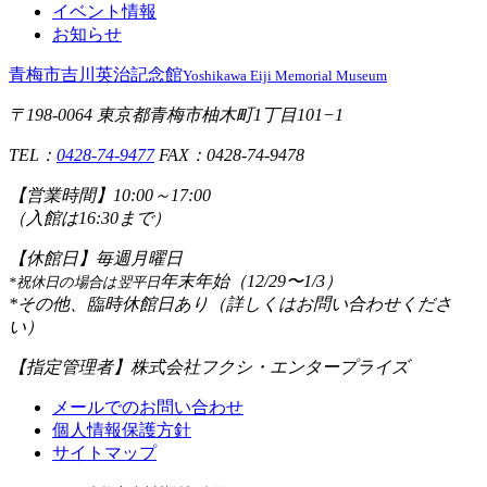
イベント情報
お知らせ
青梅市吉川英治記念館
Yoshikawa Eiji Memorial Museum
〒198-0064 東京都青梅市柚木町1丁目101−1
TEL：
0428-74-9477
FAX：0428-74-9478
【営業時間】
10:00～17:00
（入館は16:30まで）
【休館日】
毎週月曜日
年末年始（12/29〜1/3）
*祝休日の場合は翌平日
*その他、臨時休館日あり（詳しくはお問い合わせくださ
い）
【指定管理者】
株式会社フクシ・エンタープライズ
メールでのお問い合わせ
個人情報保護方針
サイトマップ