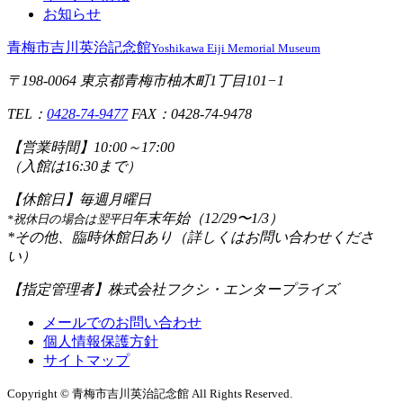
お知らせ
青梅市吉川英治記念館
Yoshikawa Eiji Memorial Museum
〒198-0064 東京都青梅市柚木町1丁目101−1
TEL：
0428-74-9477
FAX：0428-74-9478
【営業時間】
10:00～17:00
（入館は16:30まで）
【休館日】
毎週月曜日
年末年始（12/29〜1/3）
*祝休日の場合は翌平日
*その他、臨時休館日あり（詳しくはお問い合わせくださ
い）
【指定管理者】
株式会社フクシ・エンタープライズ
メールでのお問い合わせ
個人情報保護方針
サイトマップ
Copyright © 青梅市吉川英治記念館 All Rights Reserved.