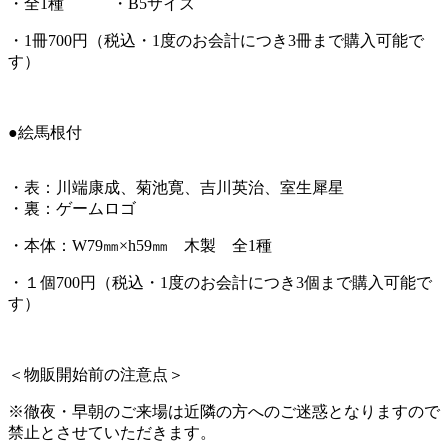
・全
1
種 ・
B5
サイズ
・
1
冊
700
円（税込・
1
度のお会計につき
3
冊まで購入可能で
す）
●絵馬根付
・表：川端康成、菊池寛、吉川英治、室生犀星
・裏：ゲームロゴ
・本体：
W79
㎜×
h59
㎜ 木製 全
1
種
・１個
700
円（税込・
1
度のお会計につき
3
個まで購入可能で
す）
＜物販開始前の注意点＞
※徹夜・早朝のご来場は近隣の方へのご迷惑となりますので
禁止とさせていただきます。