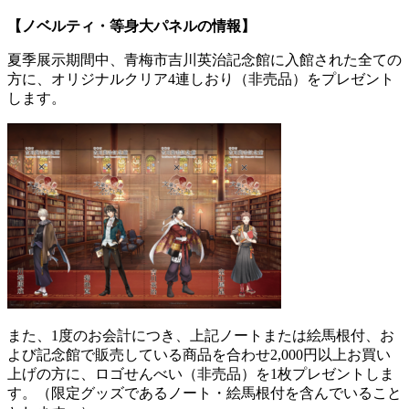
【ノベルティ・等身大パネルの情報】
夏季展示期間中、青梅市吉川英治記念館に入館された全ての
方に、オリジナルクリア
4
連しおり（非売品）をプレゼント
します。
また、
1
度のお会計につき、上記ノートまたは絵馬根付、お
よび記念館で販売している商品を合わせ
2,000
円以上お買い
上げの方に、ロゴせんべい（非売品）を
1
枚プレゼントしま
す。（限定グッズであるノート・絵馬根付を含んでいること