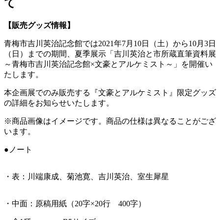
て
【販売グッズ情報】
青梅市吉川英治記念館では
2021
年
7
月
10
日（土）から
10
月
3
日
（日）までの期間、夏季展示「吉川英治と市所蔵直筆資料展
～青梅市吉川英治記念館×文豪とアルケミスト～」を開催い
たします。
本企画展でのみ販売する『文豪とアルケミスト』限定グッズ
の詳細をお知らせいたします。
※商品画像はイメージです。商品の仕様は異なることがござ
います。
●ノート
・表：川端康成、菊池寛、吉川英治、室生犀星
・中面：原稿用紙（
20
字×
20
行
400
字）