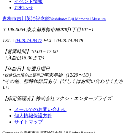
イベント情報
お知らせ
青梅市吉川英治記念館
Yoshikawa Eiji Memorial Museum
〒198-0064 東京都青梅市柚木町1丁目101−1
TEL：
0428-74-9477
FAX：0428-74-9478
【営業時間】
10:00～17:00
（入館は16:30まで）
【休館日】
毎週月曜日
年末年始（12/29〜1/3）
*祝休日の場合は翌平日
*その他、臨時休館日あり（詳しくはお問い合わせくださ
い）
【指定管理者】
株式会社フクシ・エンタープライズ
メールでのお問い合わせ
個人情報保護方針
サイトマップ
Copyright © 青梅市吉川英治記念館 All Rights Reserved.