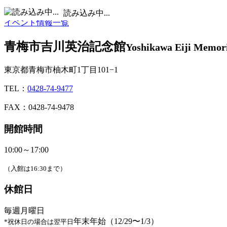
■
休館日 /
■
イベント実施日
読み込み中...
イベント情報一覧
青梅市吉川英治記念館
Yoshikawa Eiji Memor
東京都青梅市柚木町1丁目101−1
TEL：
0428-74-9477
FAX：0428-74-9478
開館時間
10:00～17:00
（入館は16:30まで）
休館日
毎週月曜日
年末年始（12/29〜1/3）
*祝休日の場合は翌平日