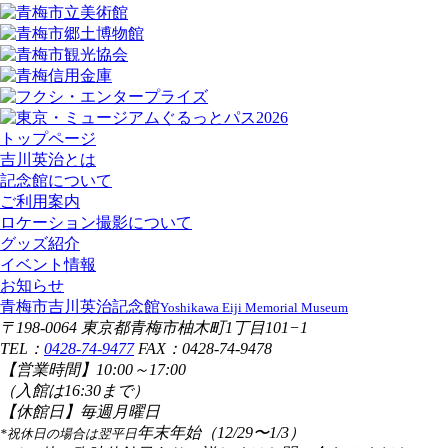
トップページ
吉川英治とは
記念館について
ご利用案内
ロケーション撮影について
グッズ紹介
イベント情報
お知らせ
青梅市吉川英治記念館
Yoshikawa Eiji Memorial Museum
〒198-0064 東京都青梅市柚木町1丁目101−1
TEL：
0428-74-9477
FAX：0428-74-9478
【営業時間】
10:00～17:00
（入館は16:30まで）
【休館日】
毎週月曜日
年末年始（12/29〜1/3）
*祝休日の場合は翌平日