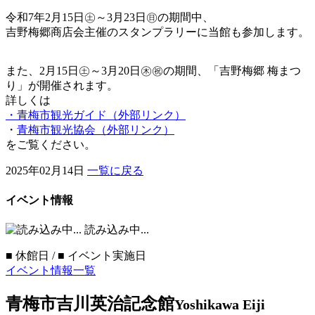
令和7年2月15日㊏～3月23日㊐の期間中、
吉野梅郷商店会主催のスタンプラリーに当館も参加します。
また、2月15日㊏～3月20日㊍㊗の期間、「吉野梅郷 梅まつ
り」が開催されます。
詳しくは
・青梅市観光ガイド（外部リンク）
・
青梅市観光協会（外部リンク）
をご覧ください。
2025年02月14日
一覧に戻る
イベント情報
読み込み中...
■
休館日 /
■
イベント実施日
イベント情報一覧
青梅市吉川英治記念館
Yoshikawa Eiji