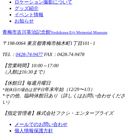
ロケーション撮影について
グッズ紹介
イベント情報
お知らせ
青梅市吉川英治記念館
Yoshikawa Eiji Memorial Museum
〒198-0064 東京都青梅市柚木町1丁目101−1
TEL：
0428-74-9477
FAX：0428-74-9478
【営業時間】
10:00～17:00
（入館は16:30まで）
【休館日】
毎週月曜日
年末年始（12/29〜1/3）
*祝休日の場合は翌平日
*その他、臨時休館日あり（詳しくはお問い合わせくださ
い）
【指定管理者】
株式会社フクシ・エンタープライズ
メールでのお問い合わせ
個人情報保護方針