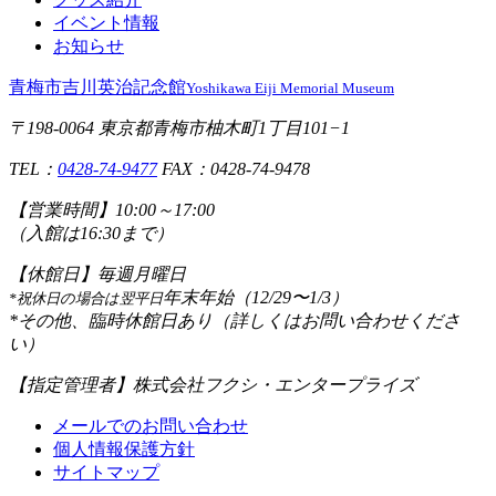
イベント情報
お知らせ
青梅市吉川英治記念館
Yoshikawa Eiji Memorial Museum
〒198-0064 東京都青梅市柚木町1丁目101−1
TEL：
0428-74-9477
FAX：0428-74-9478
【営業時間】
10:00～17:00
（入館は16:30まで）
【休館日】
毎週月曜日
年末年始（12/29〜1/3）
*祝休日の場合は翌平日
*その他、臨時休館日あり（詳しくはお問い合わせくださ
い）
【指定管理者】
株式会社フクシ・エンタープライズ
メールでのお問い合わせ
個人情報保護方針
サイトマップ