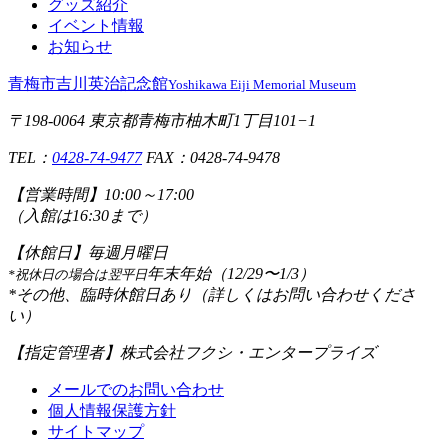
グッズ紹介
イベント情報
お知らせ
青梅市吉川英治記念館
Yoshikawa Eiji Memorial Museum
〒198-0064 東京都青梅市柚木町1丁目101−1
TEL：
0428-74-9477
FAX：0428-74-9478
【営業時間】
10:00～17:00
（入館は16:30まで）
【休館日】
毎週月曜日
年末年始（12/29〜1/3）
*祝休日の場合は翌平日
*その他、臨時休館日あり（詳しくはお問い合わせくださ
い）
【指定管理者】
株式会社フクシ・エンタープライズ
メールでのお問い合わせ
個人情報保護方針
サイトマップ