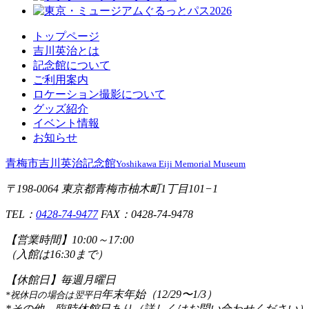
トップページ
吉川英治とは
記念館について
ご利用案内
ロケーション撮影について
グッズ紹介
イベント情報
お知らせ
青梅市吉川英治記念館
Yoshikawa Eiji Memorial Museum
〒198-0064 東京都青梅市柚木町1丁目101−1
TEL：
0428-74-9477
FAX：0428-74-9478
【営業時間】
10:00～17:00
（入館は16:30まで）
【休館日】
毎週月曜日
年末年始（12/29〜1/3）
*祝休日の場合は翌平日
*その他、臨時休館日あり（詳しくはお問い合わせください）