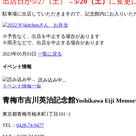
出店日が5/27（土）→
5/20（土）
に変更
駐車場に出店していただきますので、記念館内にお入りいた
※予告なく、出店を中止する場合があります
※雨天などで、出店を中止する場合があります
2023年05月03日
一覧に戻る
イベント情報
■
休館日 /
■
イベント実施日
読み込み中...
イベント情報一覧
青梅市吉川英治記念館
Yoshikawa Eiji Memor
東京都青梅市柚木町1丁目101−1
TEL：
0428-74-9477