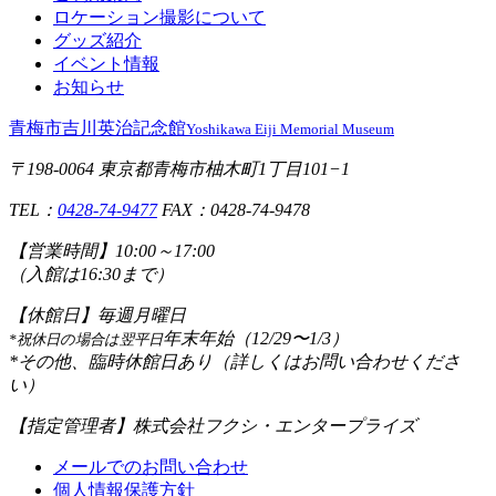
ロケーション撮影について
グッズ紹介
イベント情報
お知らせ
青梅市吉川英治記念館
Yoshikawa Eiji Memorial Museum
〒198-0064 東京都青梅市柚木町1丁目101−1
TEL：
0428-74-9477
FAX：0428-74-9478
【営業時間】
10:00～17:00
（入館は16:30まで）
【休館日】
毎週月曜日
年末年始（12/29〜1/3）
*祝休日の場合は翌平日
*その他、臨時休館日あり（詳しくはお問い合わせくださ
い）
【指定管理者】
株式会社フクシ・エンタープライズ
メールでのお問い合わせ
個人情報保護方針