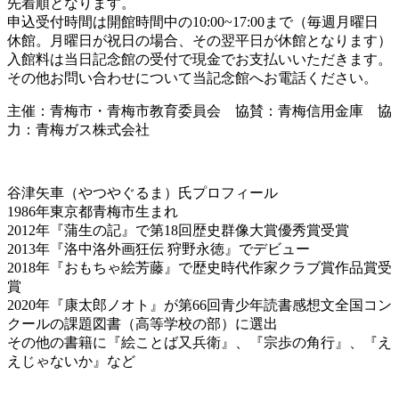
先着順となります。
申込受付時間は開館時間中の10:00~17:00まで（毎週月曜日
休館。月曜日が祝日の場合、その翌平日が休館となります）
入館料は当日記念館の受付で現金でお支払いいただきます。
その他お問い合わせについて当記念館へお電話ください。
主催：青梅市・青梅市教育委員会 協賛：青梅信用金庫 協
力：青梅ガス株式会社
谷津矢車（やつやぐるま）氏プロフィール
1986年東京都青梅市生まれ
2012年『蒲生の記』で第18回歴史群像大賞優秀賞受賞
2013年『洛中洛外画狂伝 狩野永徳』でデビュー
2018年『おもちゃ絵芳藤』で歴史時代作家クラブ賞作品賞受
賞
2020年『康太郎ノオト』が第66回青少年読書感想文全国コン
クールの課題図書（高等学校の部）に選出
その他の書籍に『絵ことば又兵衛』、『宗歩の角行』、『え
えじゃないか』など