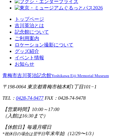
トップページ
吉川英治とは
記念館について
ご利用案内
ロケーション撮影について
グッズ紹介
イベント情報
お知らせ
青梅市吉川英治記念館
Yoshikawa Eiji Memorial Museum
〒198-0064 東京都青梅市柚木町1丁目101−1
TEL：
0428-74-9477
FAX：0428-74-9478
【営業時間】
10:00～17:00
（入館は16:30まで）
【休館日】
毎週月曜日
年末年始（12/29〜1/3）
*祝休日の場合は翌平日