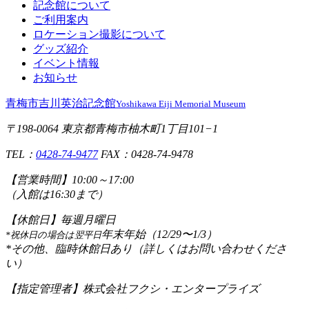
記念館について
ご利用案内
ロケーション撮影について
グッズ紹介
イベント情報
お知らせ
青梅市吉川英治記念館
Yoshikawa Eiji Memorial Museum
〒198-0064 東京都青梅市柚木町1丁目101−1
TEL：
0428-74-9477
FAX：0428-74-9478
【営業時間】
10:00～17:00
（入館は16:30まで）
【休館日】
毎週月曜日
年末年始（12/29〜1/3）
*祝休日の場合は翌平日
*その他、臨時休館日あり（詳しくはお問い合わせくださ
い）
【指定管理者】
株式会社フクシ・エンタープライズ