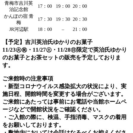
青梅市吉川英
17：00
19：00
20：00
治記念館
かんぽの宿 青
17：30
19：30
20：30
梅
JR河辺駅
18：00
–
21：00
【予定】吉川英治氏ゆかりのお菓子
11/23㊋㊗・11/27㊏・11/28㊐限定で英治氏ゆかり
のお菓子とお茶セットの販売を予定しておりま
す。
ご来館時の注意事項
・新型コロナウイルス感染拡大の状況により、実
施日程、開館時間を変更する場合がございます。
ご来館にあたっては事前にお電話や当館ホームペ
ージなどで開館状況をご確認ください。
・ご入館の際に、検温、手指消毒、マスクの着用
をお願いしております。
・敷地内においては会話はなるべくお控えくださ