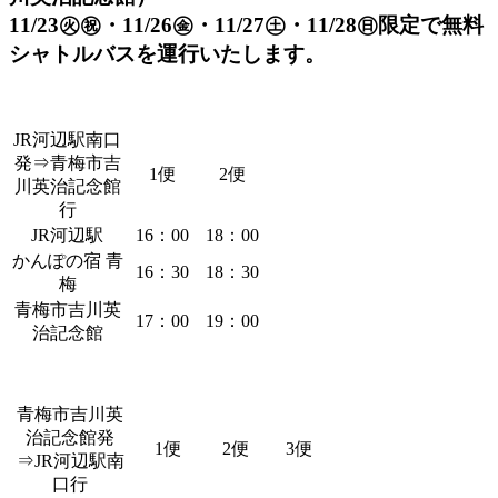
11/23㊋㊗・11/26㊎・11/27㊏・11/28㊐限定で無料
シャトルバスを運行いたします。
JR河辺駅南口
発⇒青梅市吉
1便
2便
川英治記念館
行
JR河辺駅
16：00
18：00
かんぽの宿 青
16：30
18：30
梅
青梅市吉川英
17：00
19：00
治記念館
青梅市吉川英
治記念館発
1便
2便
3便
⇒JR河辺駅南
口行